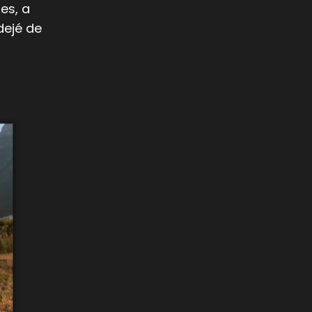
es, a
dejé de