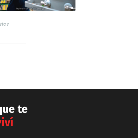
stos
que te
iví