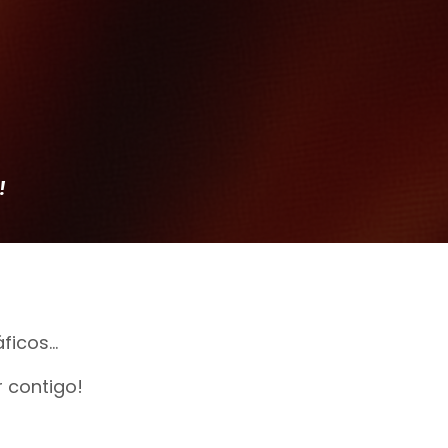
!
icos...
r contigo!