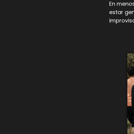
En menos
estar ge
improvisa