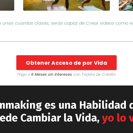
n
unas cuantas clases, serás capaz de Crear videos como e
Obtener Acceso de por Vida
Paga a
6 Meses sin Intereses
con Tarjeta de Crédito
lmmaking es una Habilidad 
ede Cambiar la Vida,
yo lo v