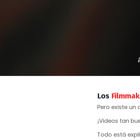
Los
Filmmak
Pero existe un
¡Videos tan bue
Todo está expl