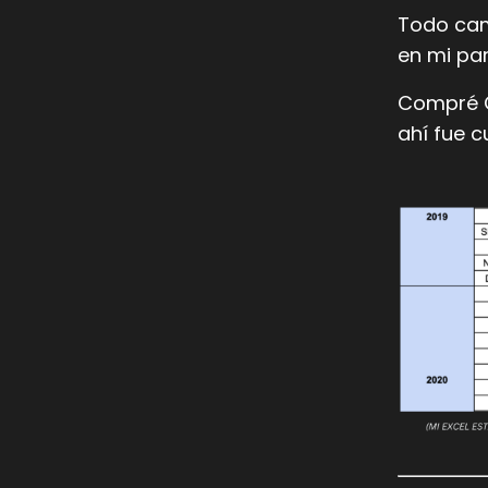
Todo
cam
en mi par
Compré Cu
ahí fue 