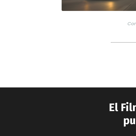
Co
El Fi
pu